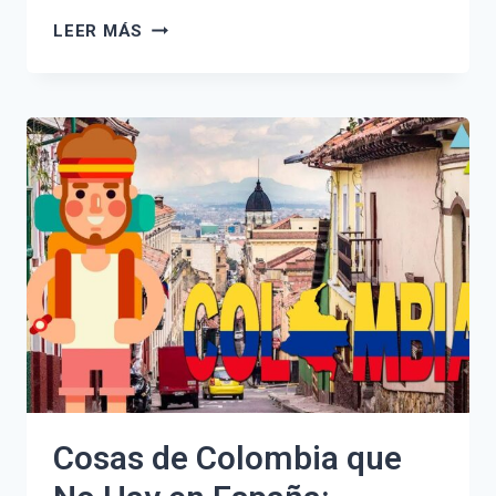
TODO
LEER MÁS
LO
QUE
NECESITAS
SABER
SOBRE
LA
GRAN
CRUZ
DE
LA
ORDEN
DE
ISABEL
LA
CATÓLICA
Cosas de Colombia que