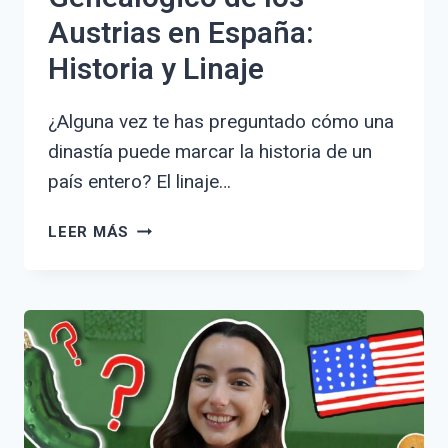
Austrias en España:
Historia y Linaje
¿Alguna vez te has preguntado cómo una
dinastía puede marcar la historia de un
país entero? El linaje…
DESCUBRE
LEER MÁS
EL
ÁRBOL
GENEALÓGICO
DE
LOS
AUSTRIAS
EN
ESPAÑA:
HISTORIA