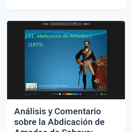
CURIOSIDADES
FASCINANTES
DE
LA
NAVIDAD
EN
ESTADOS
UNIDOS
QUE
NO
CONOCÍAS
Análisis y Comentario
sobre la Abdicación de