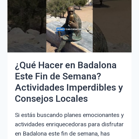
DESCUBRE
LO
ÚNICO
Y
AUTÉNTICO
DE
LA
TIERRA
¿Qué Hacer en Badalona
CAFETERA
Este Fin de Semana?
Actividades Imperdibles y
Consejos Locales
Si estás buscando planes emocionantes y
actividades enriquecedoras para disfrutar
en Badalona este fin de semana, has