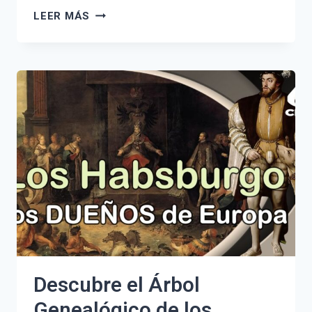
LA
LEER MÁS
MEJOR
ÉPOCA
PARA
IR
A
COLOMBIA:
CLIMA,
FESTIVIDADES
Y
CONSEJOS
DE
VIAJE
Descubre el Árbol
Genealógico de los