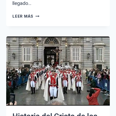
llegado…
¿QUÉ
LEER MÁS
HACER
EN
BADALONA
ESTE
FIN
DE
SEMANA?
ACTIVIDADES
IMPERDIBLES
Y
CONSEJOS
LOCALES