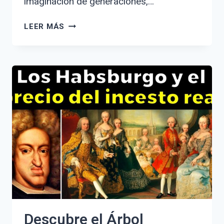
imaginación de generaciones,…
BODA
LEER MÁS
DE
DON
JUAN
Y
MARÍA
DE
LAS
MERCEDES:
LA
HISTORIA
DETRÁS
DEL
ROMANCE
LEGENDARIO
Descubre el Árbol