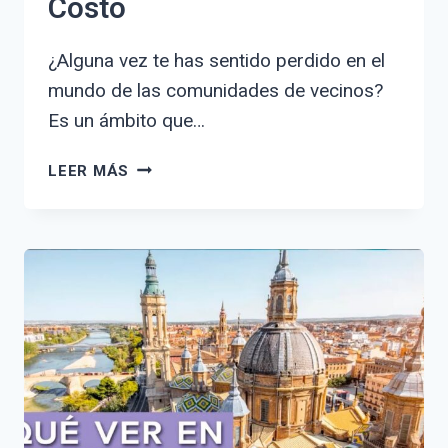
Costo
¿Alguna vez te has sentido perdido en el
mundo de las comunidades de vecinos?
Es un ámbito que…
CONSULTA
LEER MÁS
GRATUITA
SOBRE
COMUNIDAD
DE
VECINOS:
RESUELVE
TUS
DUDAS
SIN
COSTO