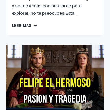
y solo cuentas con una tarde para
explorar, no te preocupes.Esta…
DESCUBRE
LEER MÁS
QUÉ
VER
EN
ZARAGOZA
EN
UNA
TARDE:
GUÍA
COMPLETA
DE
ATRACCIONES
Y
ACTIVIDADES