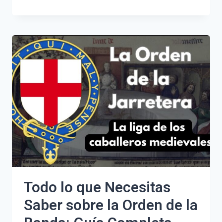
FUE
DE
LA
MARCA
ENERGIE?
LA
HISTORIA
Y
EVOLUCIÓN
DE
UNA
ICÓNICA
FIRMA
DE
MODA
Todo lo que Necesitas
Saber sobre la Orden de la