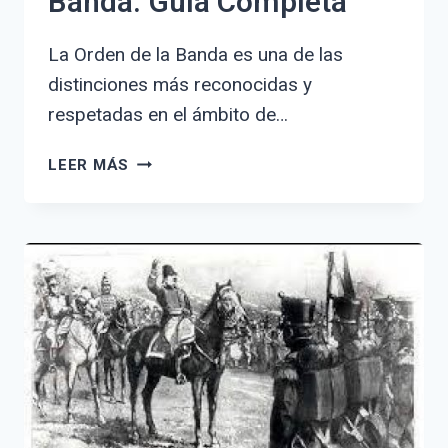
Banda: Guía Completa
La Orden de la Banda es una de las
distinciones más reconocidas y
respetadas en el ámbito de…
TODO
LEER MÁS
LO
QUE
NECESITAS
SABER
SOBRE
LA
ORDEN
DE
LA
BANDA:
GUÍA