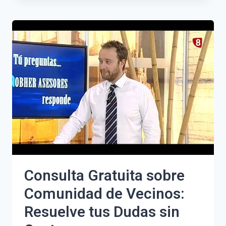
DEL
MANIFIESTO
DE
RAFAEL
DEL
RIEGO:
COMENTARIO
DE
TEXTO
Y
SU
RELEVANCIA
HISTÓRICA
Consulta Gratuita sobre
Comunidad de Vecinos:
Resuelve tus Dudas sin