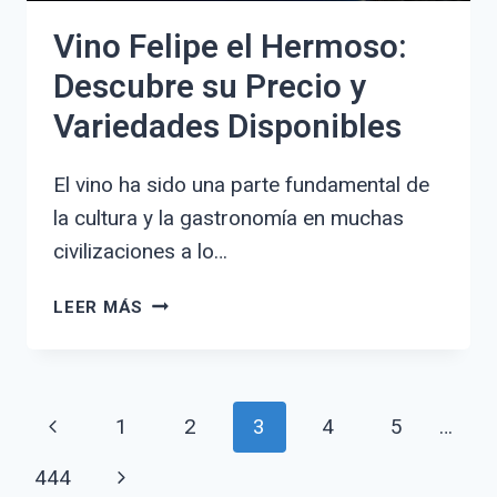
Vino Felipe el Hermoso:
Descubre su Precio y
Variedades Disponibles
El vino ha sido una parte fundamental de
la cultura y la gastronomía en muchas
civilizaciones a lo…
VINO
LEER MÁS
FELIPE
EL
HERMOSO:
Navegación
DESCUBRE
Página
1
2
3
4
5
…
SU
de
PRECIO
anterior
Siguiente
444
Y