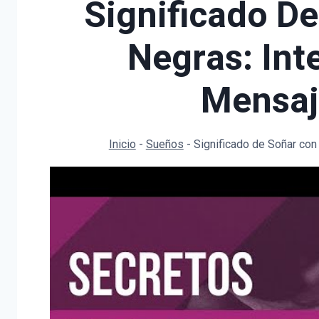
Significado De
Negras: Int
Mensaj
Inicio
-
Sueños
-
Significado de Soñar con