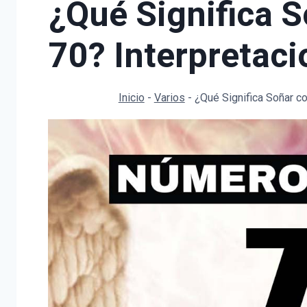
¿Qué Significa 
70? Interpretac
Inicio
-
Varios
-
¿Qué Significa Soñar c